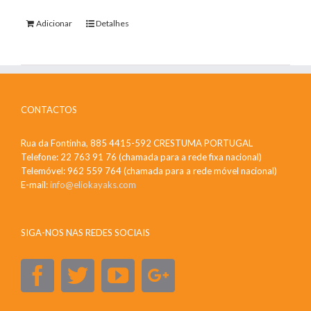
Adicionar
Detalhes
CONTACTOS
Rua da Fontinha, 885 4415-592 CRESTUMA PORTUGAL
Telefone: 22 763 91 76 (chamada para a rede fixa nacional)
Telemóvel: 962 559 764 (chamada para a rede móvel nacional)
E-mail:
info@eliokayaks.com
SIGA-NOS NAS REDES SOCIAIS