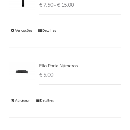
€
7.50
€
15.00
–
Ver opções
Detalhes
Elio Porta Números
€
5.00
Adicionar
Detalhes