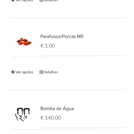
Parafusos/Porcas M5
€
1.00
Ver opções
Detalhes
Bomba de Água
€
140.00