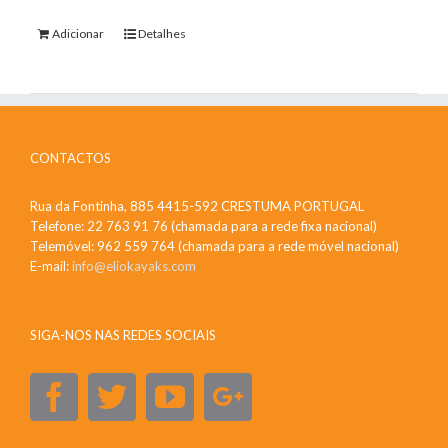
Adicionar
Detalhes
CONTACTOS
Rua da Fontinha, 885 4415-592 CRESTUMA PORTUGAL
Telefone: 22 763 91 76 (chamada para a rede fixa nacional)
Telemóvel: 962 559 764 (chamada para a rede móvel nacional)
E-mail:
info@eliokayaks.com
SIGA-NOS NAS REDES SOCIAIS