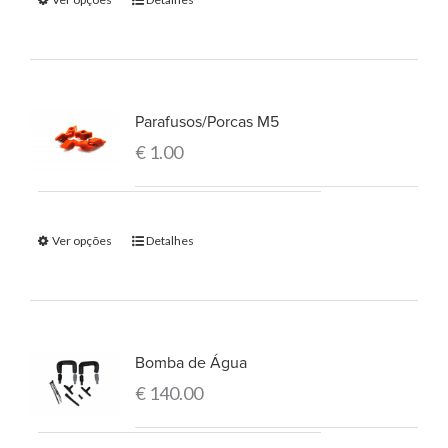
Parafusos/Porcas M5
€
1.00
Ver opções
Detalhes
Bomba de Água
€
140.00