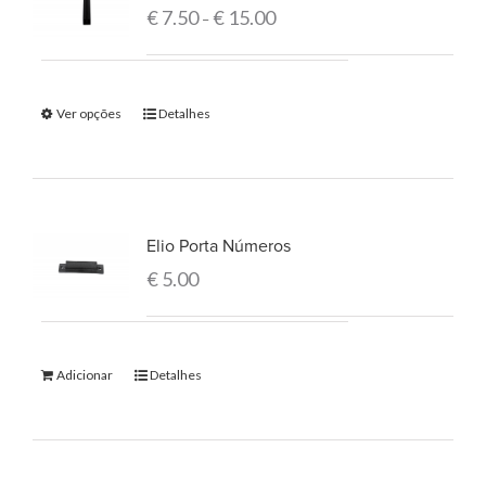
€
7.50
€
15.00
–
Ver opções
Detalhes
Elio Porta Números
€
5.00
Adicionar
Detalhes