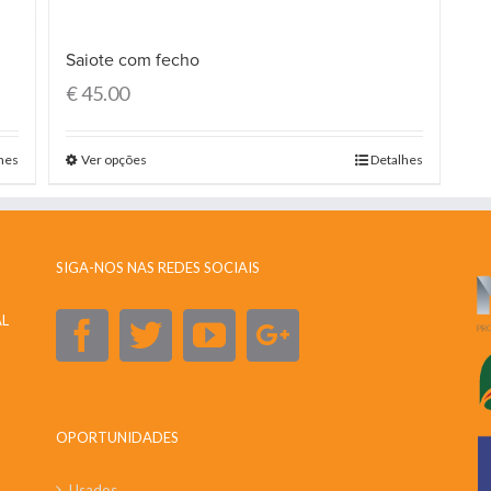
Saiote com fecho
€
45.00
hes
Ver opções
Detalhes
SIGA-NOS NAS REDES SOCIAIS
AL
OPORTUNIDADES
Usados