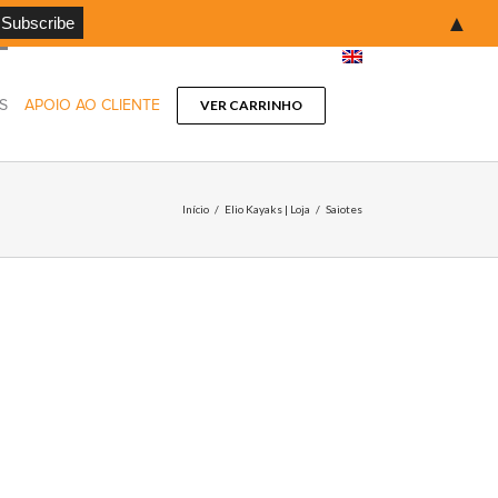
▲
S
APOIO AO CLIENTE
VER CARRINHO
Início
/
Elio Kayaks | Loja
/
Saiotes