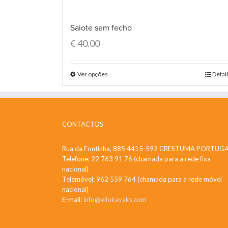
Saiote sem fecho
€
40.00
Ver opções
Detal
CONTACTOS
Rua da Fontinha, 885 4415-592 CRESTUMA PORTUG
Telefone: 22 763 91 76 (chamada para a rede fixa
nacional)
Telemóvel: 962 559 764 (chamada para a rede móvel
nacional)
E-mail:
info@eliokayaks.com