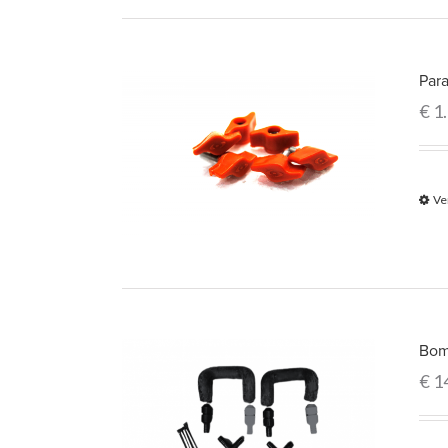
Par
€
1
Ve
Bom
€
1