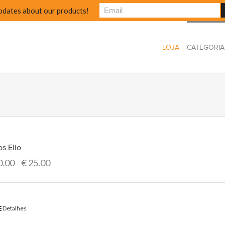
pdates about our products!
LOJA
CATEGORIA
s Elio
0.00
€
25.00
–
Detalhes