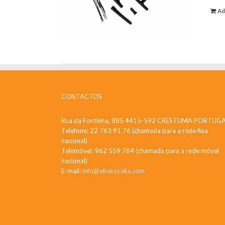
Ad
CONTACTOS
Rua da Fontinha, 885 4415-592 CRESTUMA PORTUG
Telefone: 22 763 91 76 (chamada para a rede fixa
nacional)
Telemóvel: 962 559 764 (chamada para a rede móvel
nacional)
E-mail:
info@eliokayaks.com