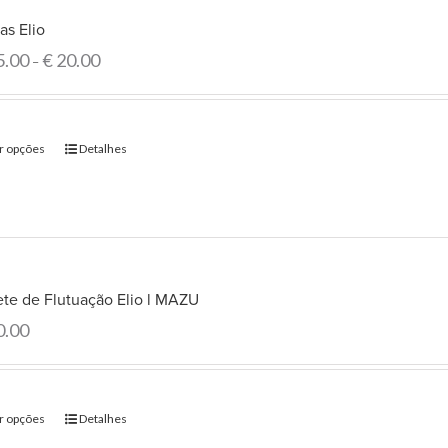
as Elio
5.00
€
20.00
–
r opções
Detalhes
ete de Flutuação Elio l MAZU
0.00
r opções
Detalhes