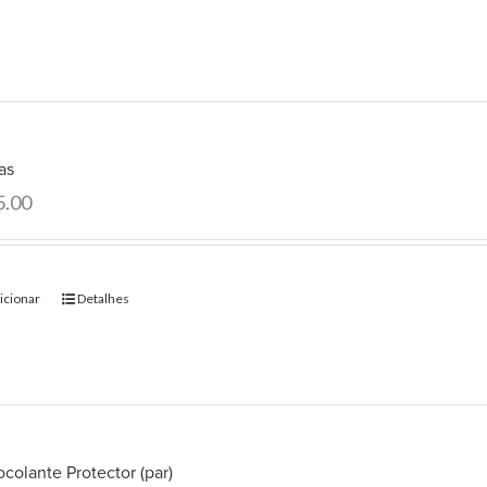
as
5.00
icionar
Detalhes
colante Protector (par)