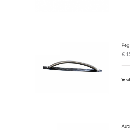
Peg
€
1
Ad
Auto