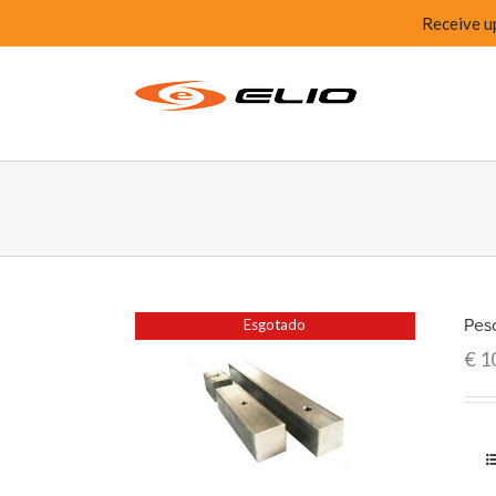
Receive u
Peso
Esgotado
€
1