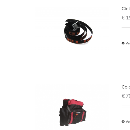
Cint
€
1
Ve
Col
€
7
Ve