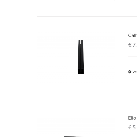
Cal
€
7
Ve
Eli
€
5