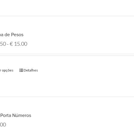
ha de Pesos
.50
€
15.00
–
r opções
Detalhes
o Porta Números
.00