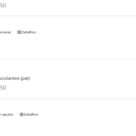
.50
icionar
Detalhes
colantes (par)
.50
r opções
Detalhes