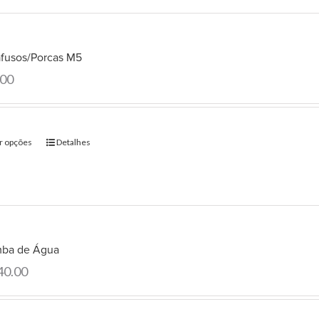
afusos/Porcas M5
.00
r opções
Detalhes
ba de Água
40.00