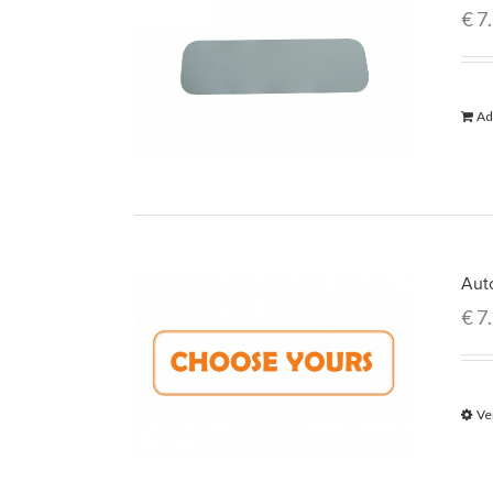
€
7
Ad
Auto
€
7
Ve