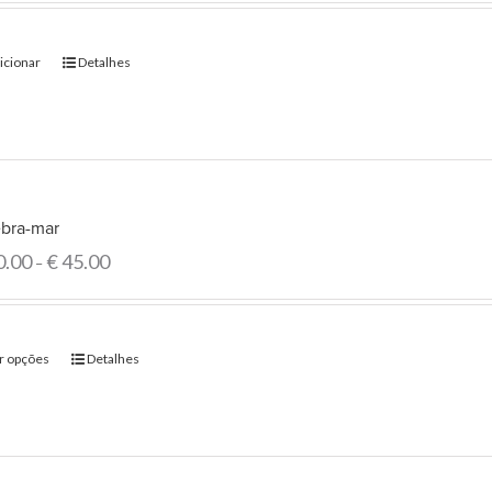
icionar
Detalhes
bra-mar
0.00
€
45.00
–
r opções
Detalhes