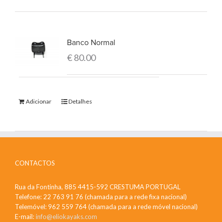
Banco Normal
€
80.00
Adicionar
Detalhes
CONTACTOS
Rua da Fontinha, 885 4415-592 CRESTUMA PORTUGAL
Telefone: 22 763 91 76 (chamada para a rede fixa nacional)
Telemóvel: 962 559 764 (chamada para a rede móvel nacional)
E-mail:
info@eliokayaks.com