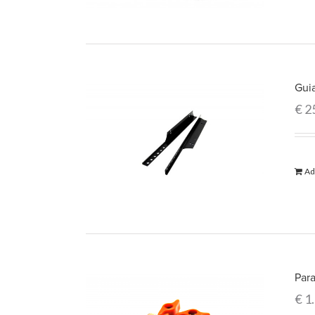
Gui
€
2
Ad
Par
€
1