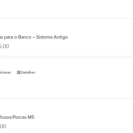
as para o Banco – Sistema Antigo
5.00
icionar
Detalhes
afusos/Porcas M5
.00