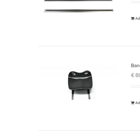
Ad
Ban
€
8
Ad