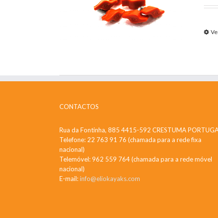
Ve
CONTACTOS
Rua da Fontinha, 885 4415-592 CRESTUMA PORTUG
Telefone: 22 763 91 76 (chamada para a rede fixa
nacional)
Telemóvel: 962 559 764 (chamada para a rede móvel
nacional)
E-mail:
info@eliokayaks.com