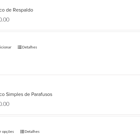
co de Respaldo
0.00
icionar
Detalhes
co Simples de Parafusos
0.00
r opções
Detalhes