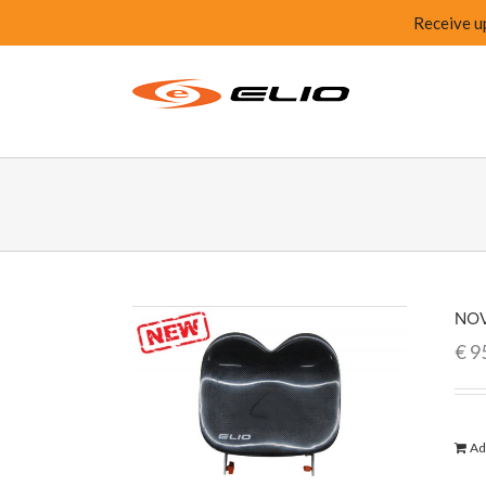
Receive u
NOV
€
9
Ad