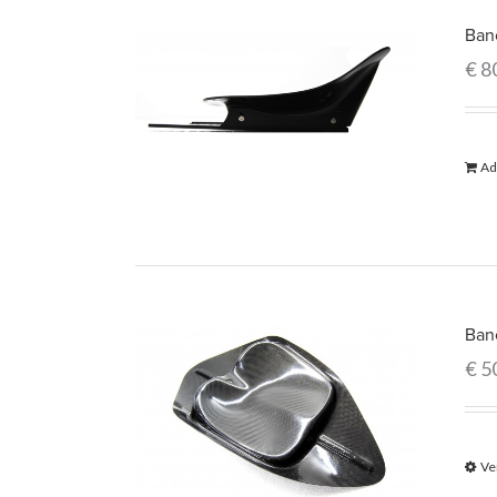
Ban
€
8
Ad
Ban
€
5
Ve