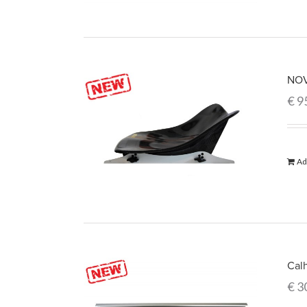
NOV
€
9
Ad
Cal
€
3