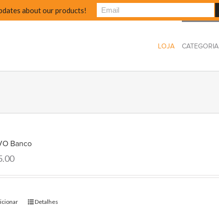
pdates about our products!
LOJA
CATEGORIA
O Banco
5.00
icionar
Detalhes