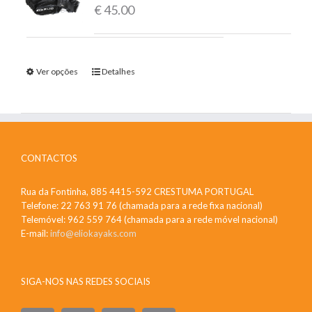
€
45.00
Ver opções
Detalhes
CONTACTOS
Rua da Fontinha, 885 4415-592 CRESTUMA PORTUGAL
Telefone: 22 763 91 76 (chamada para a rede fixa nacional)
Telemóvel: 962 559 764 (chamada para a rede móvel nacional)
E-mail:
info@eliokayaks.com
SIGA-NOS NAS REDES SOCIAIS