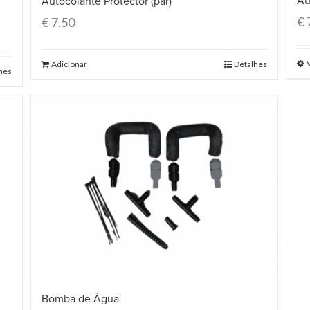
Au
Autocolante Protector (par)
€
€
7.50
Adicionar
Detalhes
hes
Bomba de Água