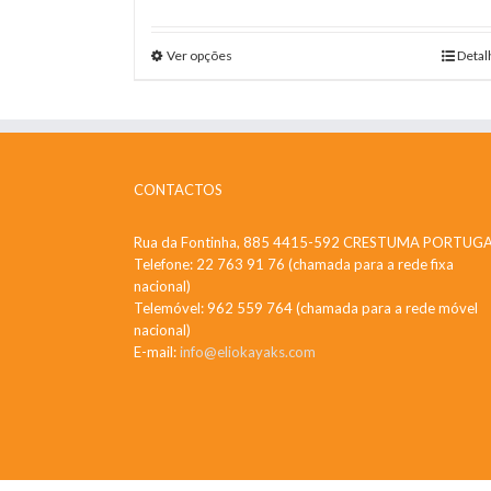
Ver opções
Detal
CONTACTOS
Rua da Fontinha, 885 4415-592 CRESTUMA PORTUG
Telefone: 22 763 91 76 (chamada para a rede fixa
nacional)
Telemóvel: 962 559 764 (chamada para a rede móvel
nacional)
E-mail:
info@eliokayaks.com