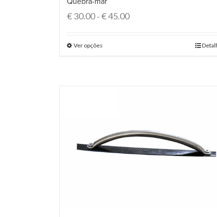
Quebra-mar
€
30.00
€
45.00
–
Ver opções
Detal