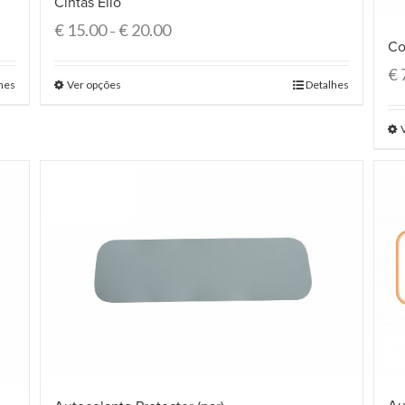
Cintas Elio
€
15.00
€
20.00
–
Co
€
hes
Ver opções
Detalhes