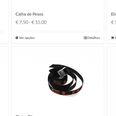
Calha de Pesos
El
€
7.50
€
15.00
€
–
Ver opções
Detalhes