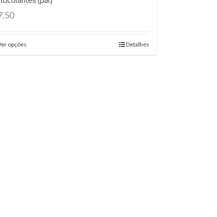
tocolantes (par)
7.50
Ver opções
Detalhes