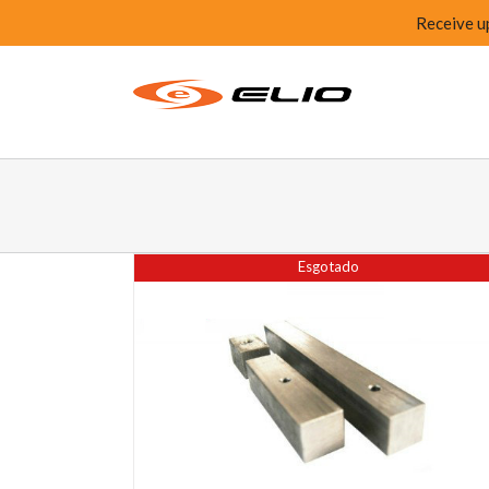
Receive u
Esgotado