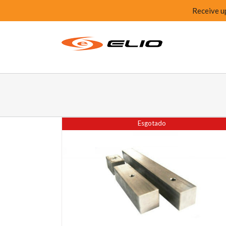
Receive u
Esgotado