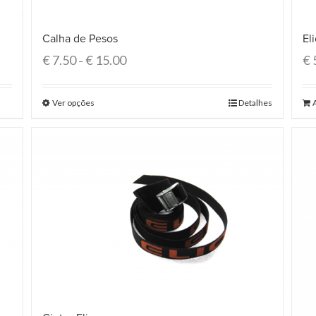
Calha de Pesos
El
€
7.50
€
15.00
€
–
Ver opções
Detalhes