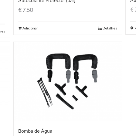
Au
Autocolante Protector (par)
€
€
7.50
Adicionar
Detalhes
hes
Bomba de Água