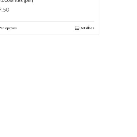
tocolantes (par)
7.50
Ver opções
Detalhes