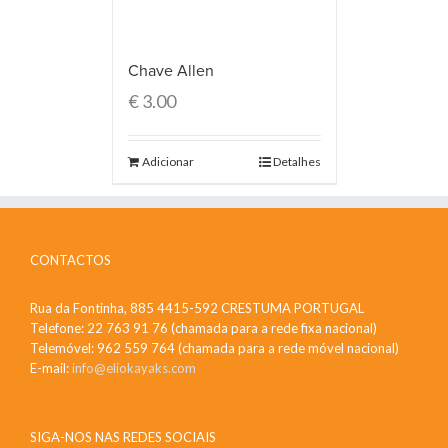
Chave Allen
€
3.00
Adicionar
Detalhes
CONTACTOS
Rua da Fontinha, 885 4415-592 CRESTUMA PORTUGAL
Telefone: 22 763 91 76 (chamada para a rede fixa nacional)
Telemóvel: 962 559 764 (chamada para a rede móvel nacional)
E-mail:
info@eliokayaks.com
SIGA-NOS NAS REDES SOCIAIS