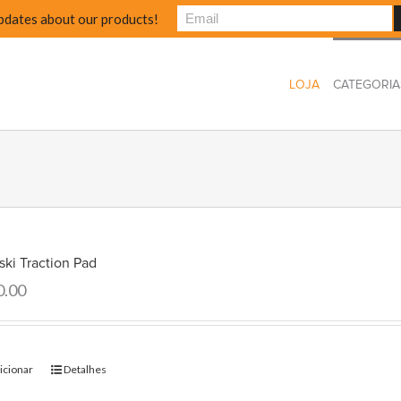
pdates about our products!
LOJA
CATEGORIA
ski Traction Pad
0.00
icionar
Detalhes