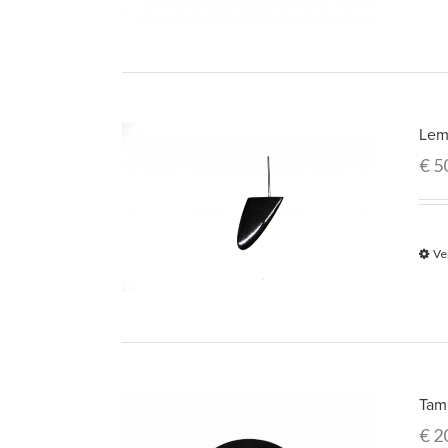
Lem
€
5
Ve
Tam
€
2