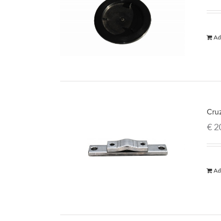
Ad
Cru
€
2
Ad