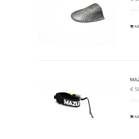
Ad
MAZ
€
5
Ad