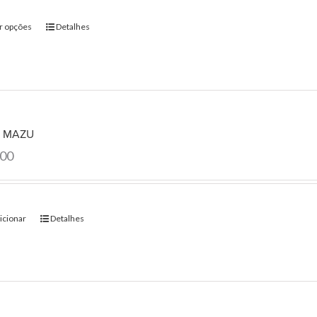
r opções
Detalhes
a MAZU
.00
icionar
Detalhes