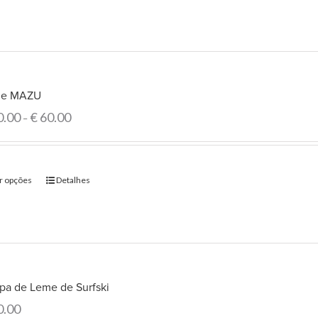
e MAZU
0.00
€
60.00
–
r opções
Detalhes
pa de Leme de Surfski
0.00