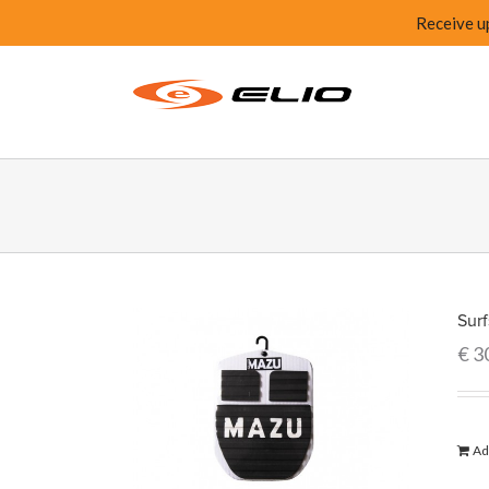
Receive u
Surf
€
3
Ad