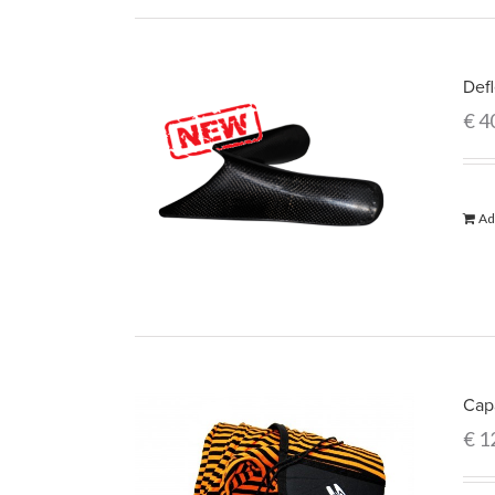
Def
€
4
Ad
Cap
€
1