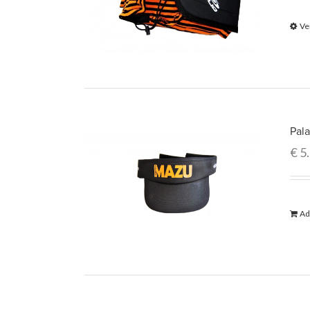
Ve
Pal
€
5
Ad