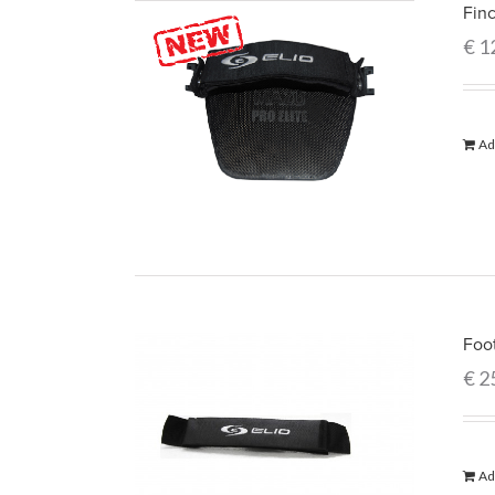
Fin
€
1
Ad
Foo
€
2
Ad