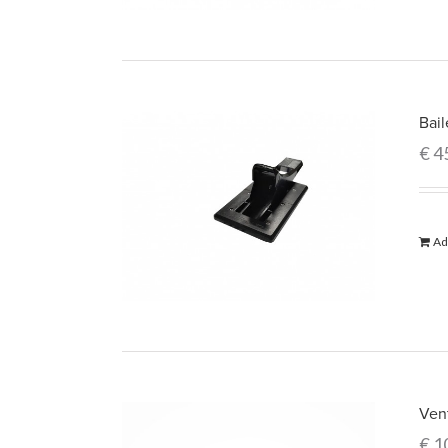
Bail
€
4
Ad
Ven
€
1