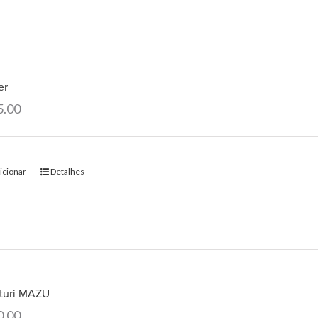
er
5.00
icionar
Detalhes
turi MAZU
0.00