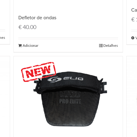
Ca
Defletor de ondas
€
€
40.00
hes
Adicionar
Detalhes