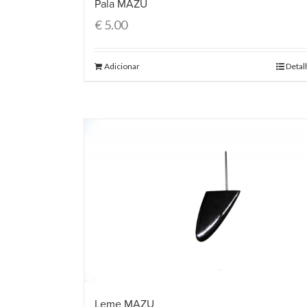
Pala MAZU
€
5.00
Adicionar
Detal
Leme MAZU