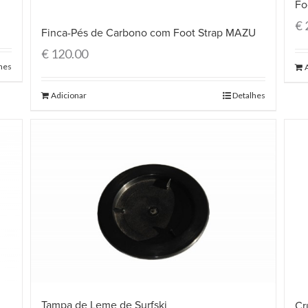
Fo
€
Finca-Pés de Carbono com Foot Strap MAZU
€
120.00
hes
Adicionar
Detalhes
Tampa de Leme de Surfski
Cr