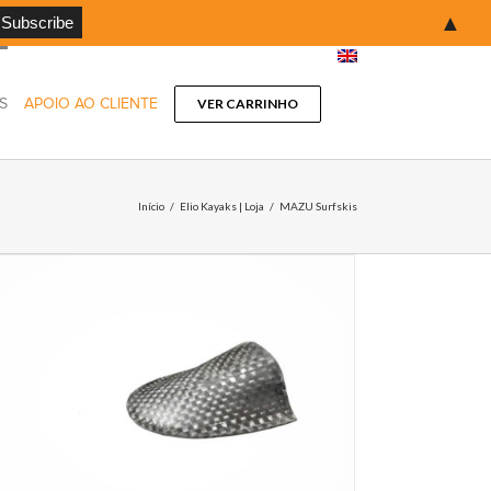
▲
S
APOIO AO CLIENTE
VER CARRINHO
Início
/
Elio Kayaks | Loja
/
MAZU Surfskis