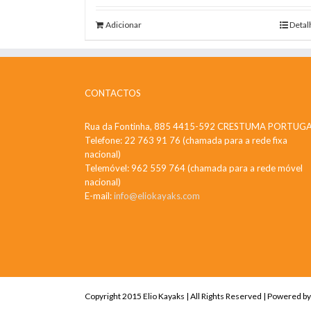
Adicionar
Detal
CONTACTOS
Rua da Fontinha, 885 4415-592 CRESTUMA PORTUG
Telefone: 22 763 91 76 (chamada para a rede fixa
nacional)
Telemóvel: 962 559 764 (chamada para a rede móvel
nacional)
E-mail:
info@eliokayaks.com
Copyright 2015 Elio Kayaks | All Rights Reserved | Powered b