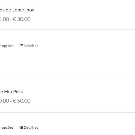
os de Leme Inox
5.00
€
30.00
–
r opções
Detalhes
 Elio Pista
0.00
€
50.00
–
r opções
Detalhes