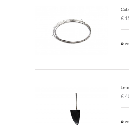
Cab
€
1
Ve
Leme
€
4
Ve