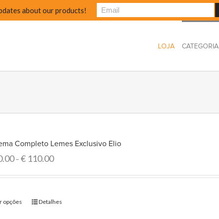
pdates about our products!
LOJA
CATEGORIA
tema Completo Lemes Exclusivo Elio
0.00
€
110.00
–
r opções
Detalhes