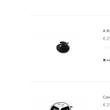
A R
€
2
Ad
Caix
€
2