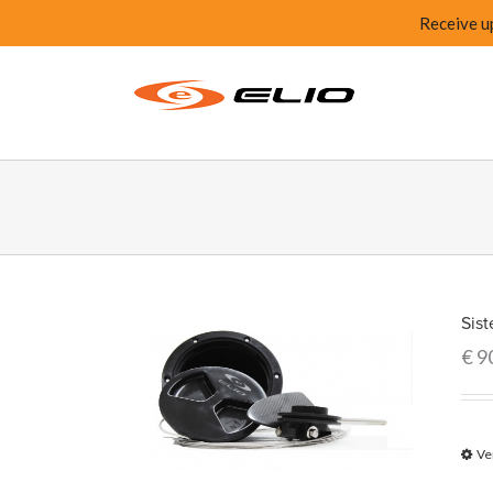
Receive u
Sis
€
9
Ve