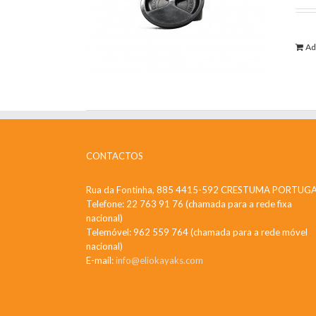
Ad
CONTACTOS
Rua da Fontinha, 885 4415-592 CRESTUMA PORTUG
Telefone: 22 763 91 76 (chamada para a rede fixa
nacional)
Telemóvel: 962 559 764 (chamada para a rede móvel
nacional)
E-mail:
info@eliokayaks.com