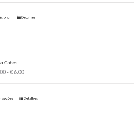
icionar
Detalhes
sa Cabos
.00
€
6.00
–
r opções
Detalhes