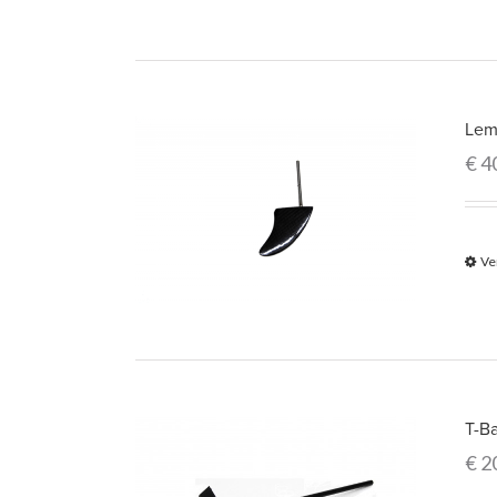
Lem
€
4
Ve
T-Ba
€
2