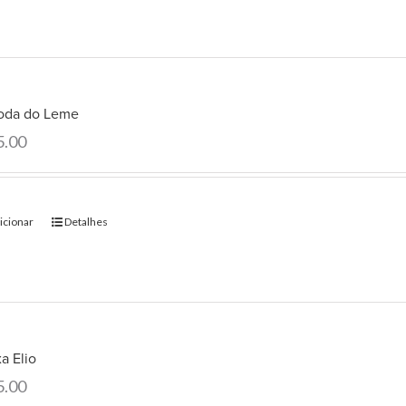
oda do Leme
5.00
icionar
Detalhes
a Elio
5.00