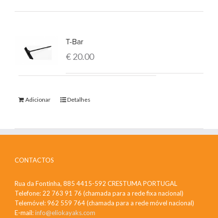
T-Bar
€
20.00
Adicionar
Detalhes
CONTACTOS
Rua da Fontinha, 885 4415-592 CRESTUMA PORTUGAL
Telefone: 22 763 91 76 (chamada para a rede fixa nacional)
Telemóvel: 962 559 764 (chamada para a rede móvel nacional)
E-mail:
info@eliokayaks.com