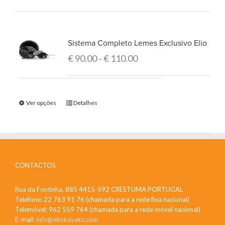
Sistema Completo Lemes Exclusivo Elio
€
90.00
€
110.00
–
Ver opções
Detalhes
CONTACTOS
Rua da Fontinha, 885 4415-592 CRESTUMA PORTUGAL
Telefone: 22 763 91 76 (chamada para a rede fixa nacional)
Telemóvel: 962 559 764 (chamada para a rede móvel nacional)
E-mail:
info@eliokayaks.com