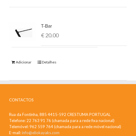
T-Bar
€
20.00
Adicionar
Detalhes
CONTACTOS
Rua da Fontinha, 885 4415-592 CRESTUMA PORTUGAL
Telefone: 22 763 91 76 (chamada para a rede fixa nacional)
Telemóvel: 962 559 764 (chamada para a rede móvel nacional)
E-mail:
info@eliokayaks.com