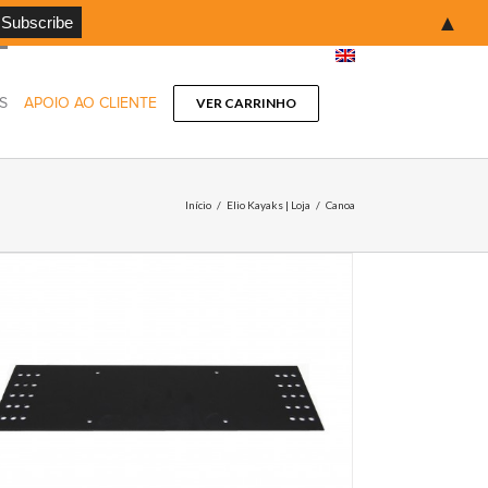
▲
S
APOIO AO CLIENTE
VER CARRINHO
Início
/
Elio Kayaks | Loja
/
Canoa