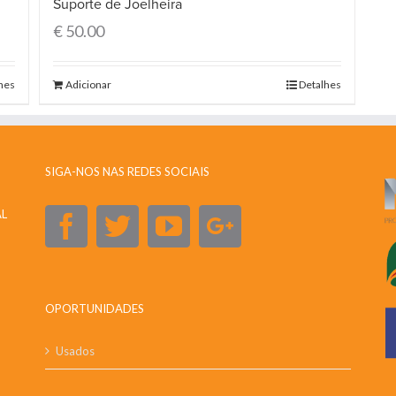
Suporte de Joelheira
€
50.00
hes
Adicionar
Detalhes
SIGA-NOS NAS REDES SOCIAIS
AL
OPORTUNIDADES
Usados