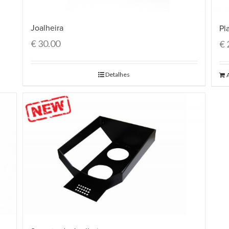
Joalheira
Pl
€
30.00
€
Detalhes