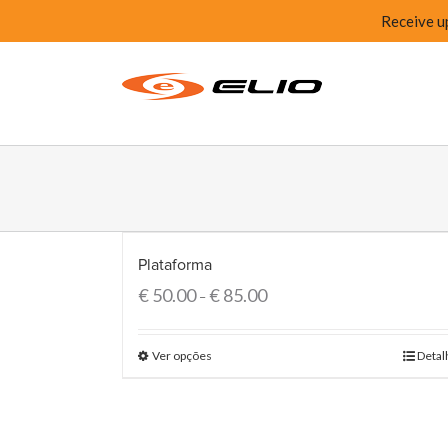
Receive u
Plataforma
€
50.00
€
85.00
–
Ver opções
Detal