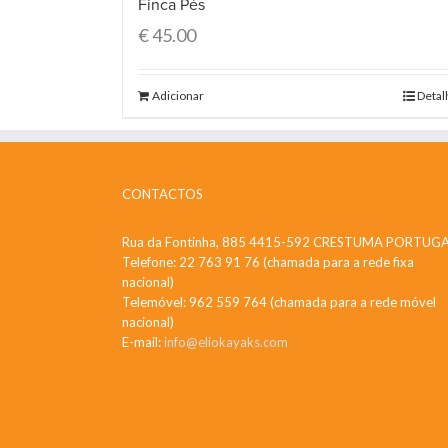
Finca Pés
€
45.00
Adicionar
Detal
CONTACTOS
Rua da Fontinha, 885 4415-592 CRESTUMA PORTUG
Telefone: 22 763 91 76 (chamada para a rede fixa
nacional)
Telemóvel: 962 559 764 (chamada para a rede móvel
nacional)
E-mail:
info@eliokayaks.com