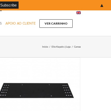
▲
S
APOIO AO CLIENTE
VER CARRINHO
Início
/
Elio Kayaks | Loja
/
Canoa