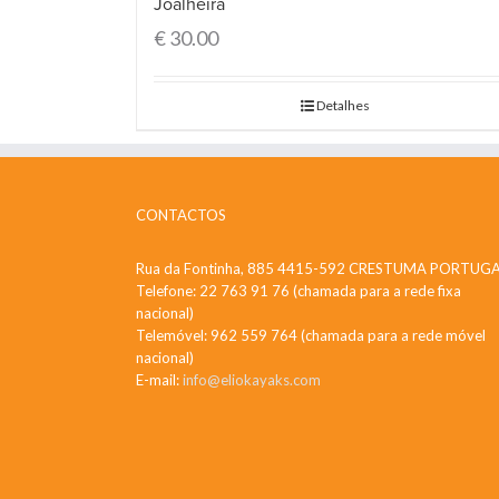
Joalheira
€
30.00
Detalhes
CONTACTOS
Rua da Fontinha, 885 4415-592 CRESTUMA PORTUG
Telefone: 22 763 91 76 (chamada para a rede fixa
nacional)
Telemóvel: 962 559 764 (chamada para a rede móvel
nacional)
E-mail:
info@eliokayaks.com