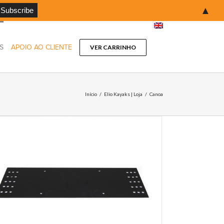
▲
S
APOIO AO CLIENTE
VER CARRINHO
Início
/
Elio Kayaks | Loja
/
Canoa