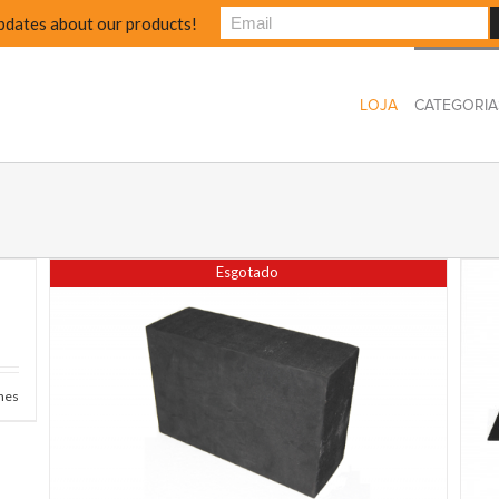
pdates about our products!
LOJA
CATEGORIA
Esgotado
hes