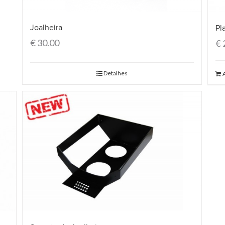
Joalheira
Pl
€
30.00
€
Detalhes