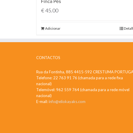
Finca Pés
€
45.00
Adicionar
Detal
CONTACTOS
Rua da Fontinha, 885 4415-592 CRESTUMA PORTUG
Telefone: 22 763 91 76 (chamada para a rede fixa
nacional)
Telemóvel: 962 559 764 (chamada para a rede móvel
nacional)
E-mail:
info@eliokayaks.com