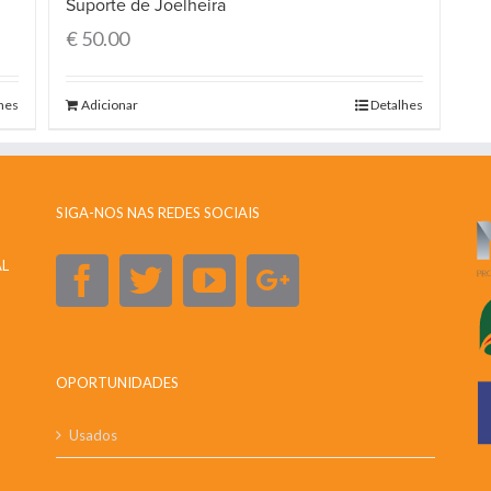
Suporte de Joelheira
€
50.00
hes
Adicionar
Detalhes
SIGA-NOS NAS REDES SOCIAIS
AL
OPORTUNIDADES
Usados