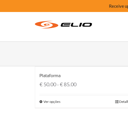
Receive u
Plataforma
€
50.00
€
85.00
–
Ver opções
Detal