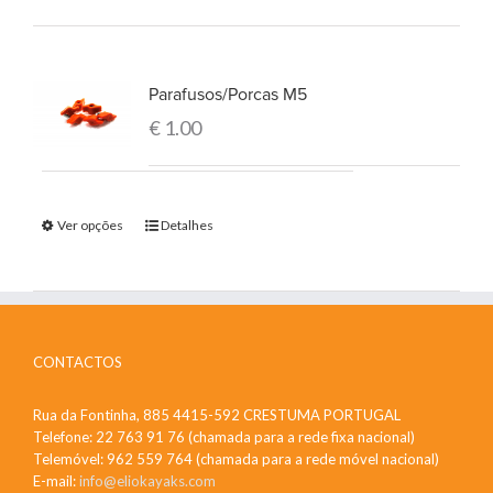
Parafusos/Porcas M5
€
1.00
Ver opções
Detalhes
CONTACTOS
Rua da Fontinha, 885 4415-592 CRESTUMA PORTUGAL
Telefone: 22 763 91 76 (chamada para a rede fixa nacional)
Telemóvel: 962 559 764 (chamada para a rede móvel nacional)
E-mail:
info@eliokayaks.com