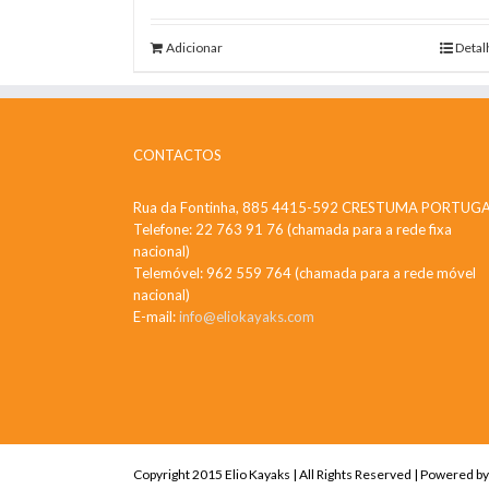
Adicionar
Detal
CONTACTOS
Rua da Fontinha, 885 4415-592 CRESTUMA PORTUG
Telefone: 22 763 91 76 (chamada para a rede fixa
nacional)
Telemóvel: 962 559 764 (chamada para a rede móvel
nacional)
E-mail:
info@eliokayaks.com
Copyright 2015 Elio Kayaks | All Rights Reserved | Powered b