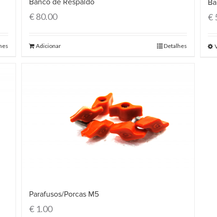
Banco de Respaldo
Ba
€
80.00
€
hes
Adicionar
Detalhes
Parafusos/Porcas M5
€
1.00