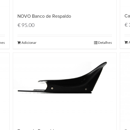
Ca
NOVO Banco de Respaldo
€
€
95.00
hes
Adicionar
Detalhes