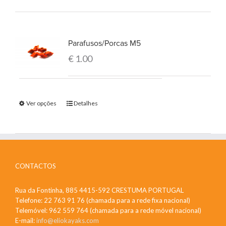
Parafusos/Porcas M5
€
1.00
Ver opções
Detalhes
CONTACTOS
Rua da Fontinha, 885 4415-592 CRESTUMA PORTUGAL
Telefone: 22 763 91 76 (chamada para a rede fixa nacional)
Telemóvel: 962 559 764 (chamada para a rede móvel nacional)
E-mail:
info@eliokayaks.com