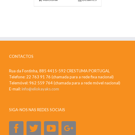
CONTACTOS
Rua da Fontinha, 885 4415-592 CRESTUMA PORTUGAL
Telefone: 22 763 91 76 (chamada para a rede fixa nacional)
Telemóvel: 962 559 764 (chamada para a rede móvel nacional)
E-mail:
info@eliokayaks.com
SIGA-NOS NAS REDES SOCIAIS