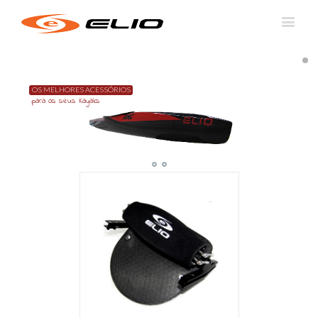
OS MELHORES ACESSÓRIOS
para os seus Kayaks