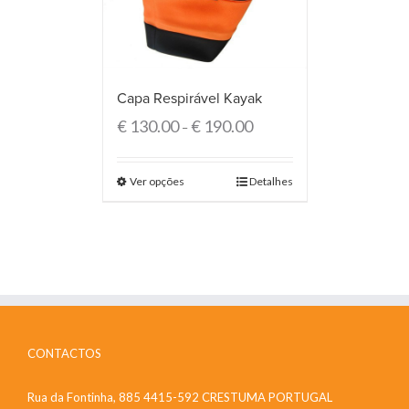
Capa Respirável Kayak
€
130.00
€
190.00
–
Ver opções
Detalhes
CONTACTOS
Rua da Fontinha, 885 4415-592 CRESTUMA PORTUGAL