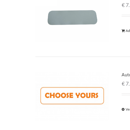
€
7
Ad
Auto
€
7
Ve