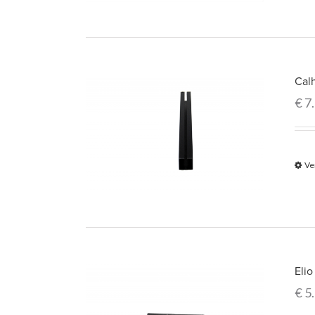
Cal
€
7
Ve
Eli
€
5