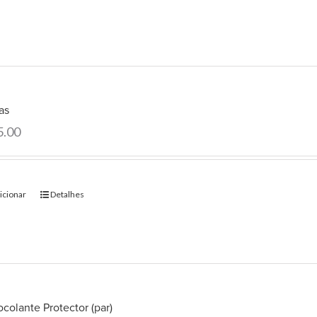
as
5.00
icionar
Detalhes
colante Protector (par)