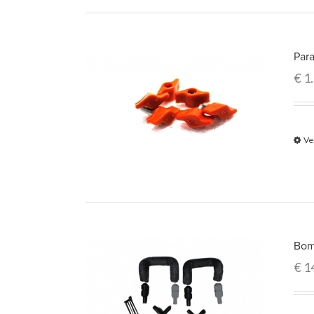
Par
€
1
Ve
Bom
€
1