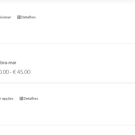
icionar
Detalhes
bra-mar
0.00
€
45.00
–
r opções
Detalhes