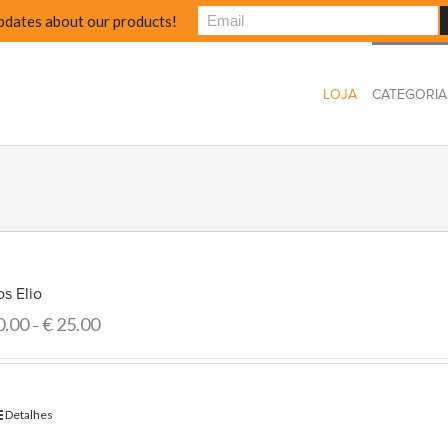
pdates about our products!
LOJA
CATEGORIA
s Elio
0.00
€
25.00
–
Detalhes