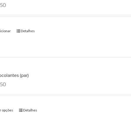
.50
icionar
Detalhes
colantes (par)
.50
r opções
Detalhes