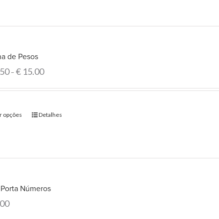
ha de Pesos
.50
€
15.00
–
r opções
Detalhes
o Porta Números
.00