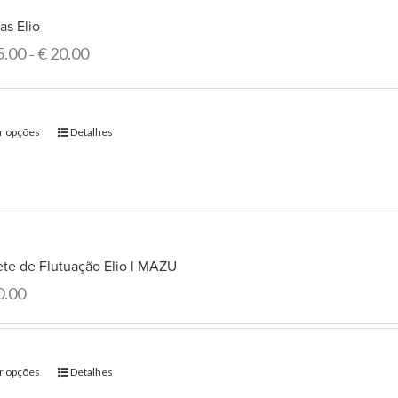
as Elio
5.00
€
20.00
–
r opções
Detalhes
ete de Flutuação Elio l MAZU
0.00
r opções
Detalhes