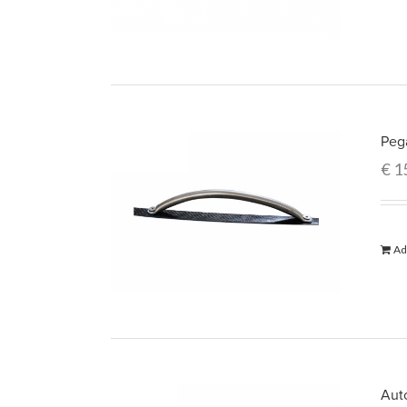
Peg
€
1
Ad
Auto