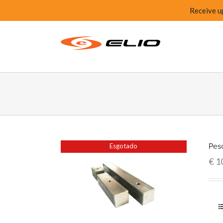
Receive u
Peso
Esgotado
€
1