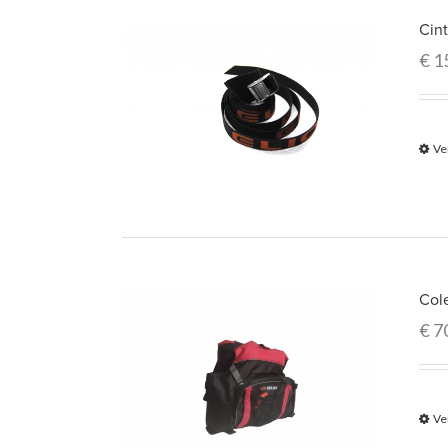
Cint
€
1
Ve
Col
€
7
Ve