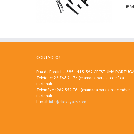
Ad
CONTACTOS
Rua da Fontinha, 885 4415-592 CRESTUMA PORTUG
Telefone: 22 763 91 76 (chamada para a rede fixa
nacional)
Telemóvel: 962 559 764 (chamada para a rede móvel
nacional)
E-mail:
info@eliokayaks.com