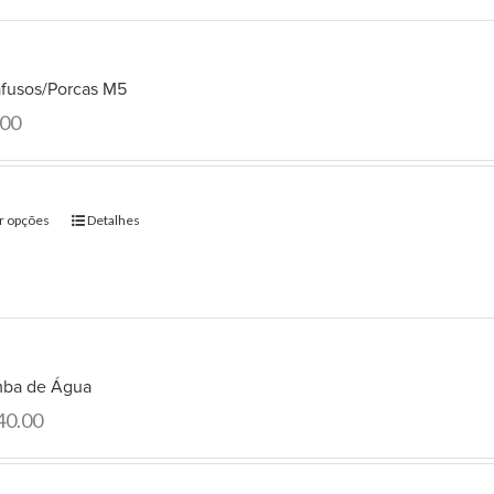
afusos/Porcas M5
.00
r opções
Detalhes
ba de Água
40.00