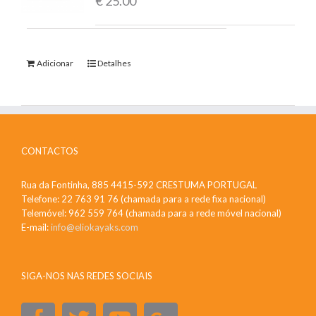
€
25.00
Adicionar
Detalhes
CONTACTOS
Rua da Fontinha, 885 4415-592 CRESTUMA PORTUGAL
Telefone: 22 763 91 76 (chamada para a rede fixa nacional)
Telemóvel: 962 559 764 (chamada para a rede móvel nacional)
E-mail:
info@eliokayaks.com
SIGA-NOS NAS REDES SOCIAIS