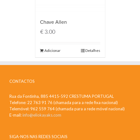
Chave Allen
€
3.00
Adicionar
Detalhes
CONTACTOS
Rua da Fontinha, 885 4415-592 CRESTUMA PORTUGAL
Telefone: 22 763 91 76 (chamada para a rede fixa nacional)
Telemóvel: 962 559 764 (chamada para a rede móvel nacional)
E-mail:
info@eliokayaks.com
SIGA-NOS NAS REDES SOCIAIS