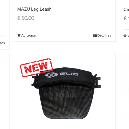
MAZU Leg Leash
Ca
€
50.00
€
Adicionar
Detalhes
hes