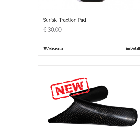
Surfski Traction Pad
€
30.00
Adicionar
Detal