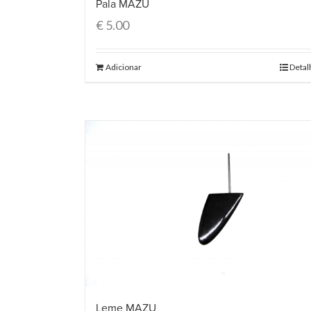
Pala MAZU
€
5.00
Adicionar
Detal
Leme MAZU