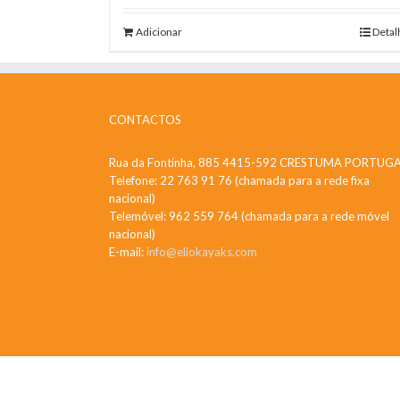
Adicionar
Detal
CONTACTOS
Rua da Fontinha, 885 4415-592 CRESTUMA PORTUG
Telefone: 22 763 91 76 (chamada para a rede fixa
nacional)
Telemóvel: 962 559 764 (chamada para a rede móvel
nacional)
E-mail:
info@eliokayaks.com
Copyright 2015 Elio Kayaks | All Rights Reserved | Powered b