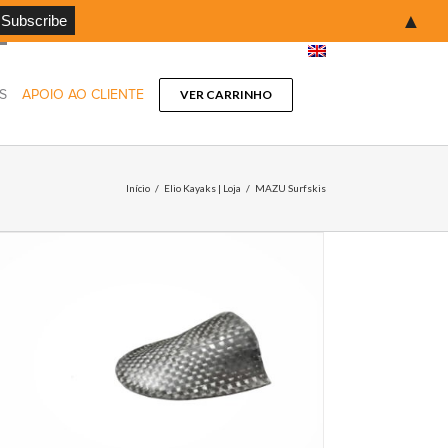
▲
S
APOIO AO CLIENTE
VER CARRINHO
Início
/
Elio Kayaks | Loja
/
MAZU Surfskis