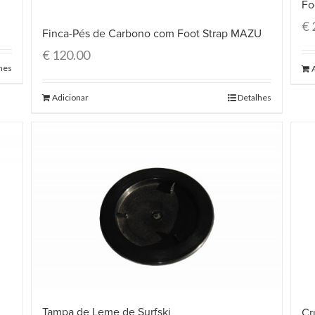
Fo
€
Finca-Pés de Carbono com Foot Strap MAZU
€
120.00
hes
Adicionar
Detalhes
Tampa de Leme de Surfski
Cr