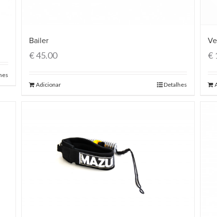
Bailer
Ve
€
45.00
€
hes
Adicionar
Detalhes