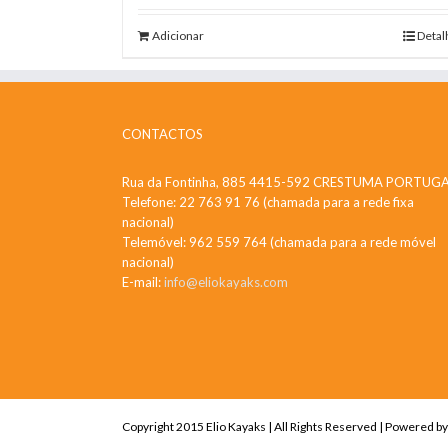
Adicionar
Detal
CONTACTOS
Rua da Fontinha, 885 4415-592 CRESTUMA PORTUG
Telefone: 22 763 91 76 (chamada para a rede fixa
nacional)
Telemóvel: 962 559 764 (chamada para a rede móvel
nacional)
E-mail:
info@eliokayaks.com
Copyright 2015 Elio Kayaks | All Rights Reserved | Powered b