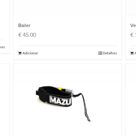
Bailer
Ve
€
45.00
€
hes
Adicionar
Detalhes