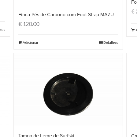
Fo
€
Finca-Pés de Carbono com Foot Strap MAZU
€
120.00
hes
Adicionar
Detalhes
Tampa de Leme de Surfski
Cr