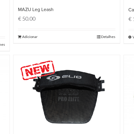
MAZU Leg Leash
Ca
€
50.00
€
Adicionar
Detalhes
hes