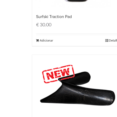
Surfski Traction Pad
€
30.00
Adicionar
Detal