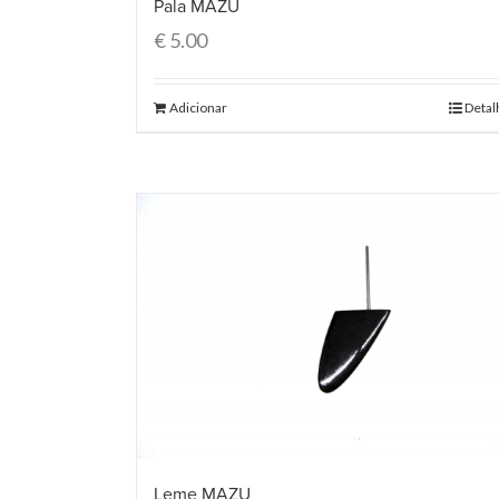
Pala MAZU
€
5.00
Adicionar
Detal
Leme MAZU