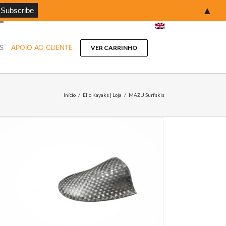
▲
S
APOIO AO CLIENTE
VER CARRINHO
Início
/
Elio Kayaks | Loja
/
MAZU Surfskis