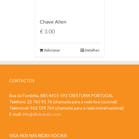
Chave Allen
€
3.00
Adicionar
Detalhes
CONTACTOS
Rua da Fontinha, 885 4415-592 CRESTUMA PORTUGAL
Telefone: 22 763 91 76 (chamada para a rede fixa nacional)
Telemóvel: 962 559 764 (chamada para a rede móvel nacional)
E-mail:
info@eliokayaks.com
SIGA-NOS NAS REDES SOCIAIS