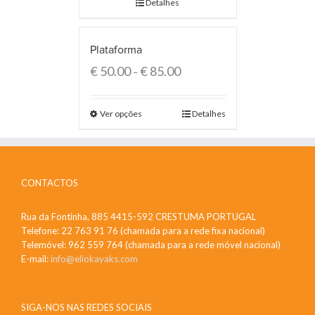
Detalhes
Plataforma
€
50.00
€
85.00
–
Ver opções
Detalhes
CONTACTOS
Rua da Fontinha, 885 4415-592 CRESTUMA PORTUGAL
Telefone: 22 763 91 76 (chamada para a rede fixa nacional)
Telemóvel: 962 559 764 (chamada para a rede móvel nacional)
E-mail:
info@eliokayaks.com
SIGA-NOS NAS REDES SOCIAIS