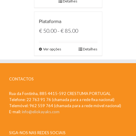
Detalhes
Plataforma
€
50.00
€
85.00
–
Ver opções
Detalhes
CONTACTOS
Rua da Fontinha, 885 4415-592 CRESTUMA PORTUGAL
Telefone: 22 763 91 76 (chamada para a rede fixa nacional)
Telemóvel: 962 559 764 (chamada para a rede móvel nacional)
E-mail:
info@eliokayaks.com
SIGA-NOS NAS REDES SOCIAIS