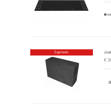
Ad
Joal
Esgotado
€
3