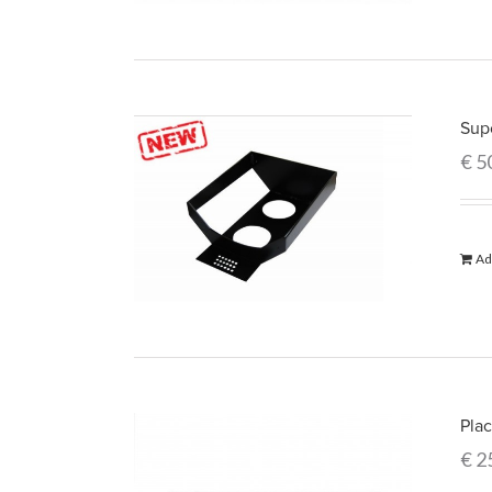
Sup
€
5
Ad
Plac
€
2