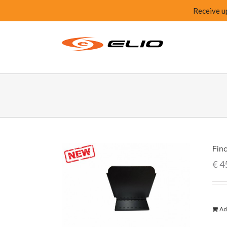
Receive u
Fin
€
4
Ad