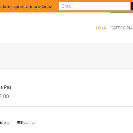
pdates about our products!
LOJA
CATEGORIA
ca Pés
5.00
icionar
Detalhes