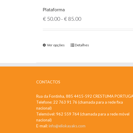
Plataforma
€
50.00
€
85.00
–
Ver opções
Detalhes
CONTACTOS
Rua da Fontinha, 885 4415-592 CRESTUMA PORTUG
Telefone: 22 763 91 76 (chamada para a rede fixa
nacional)
Telemóvel: 962 559 764 (chamada para a rede móvel
nacional)
E-mail:
info@eliokayaks.com