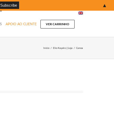
▲
S
APOIO AO CLIENTE
VER CARRINHO
Início
/
Elio Kayaks | Loja
/
Canoa