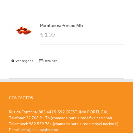
Parafusos/Porcas M5
€
1.00
Ver opções
Detalhes
CONTACTOS
Rua da Fontinha, 885 4415-592 CRESTUMA PORTUGAL
Telefone: 22 763 91 76 (chamada para a rede fixa nacional)
Telemóvel: 962 559 764 (chamada para a rede móvel nacional)
E-mail:
info@eliokayaks.com