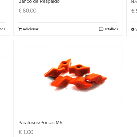
Banco de Respaldo
Ba
€
80.00
€
hes
Adicionar
Detalhes
Parafusos/Porcas M5
€
1.00