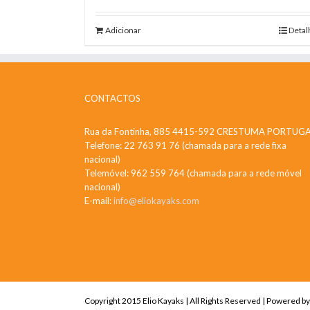
Adicionar
Detal
CONTACTOS
Rua da Fontinha, 885 4415-592 CRESTUMA PORTUG
Telefone: 22 763 91 76 (chamada para a rede fixa
nacional)
Telemóvel: 962 559 764 (chamada para a rede móvel
nacional)
E-mail:
info@eliokayaks.com
Copyright 2015 Elio Kayaks | All Rights Reserved | Powered b