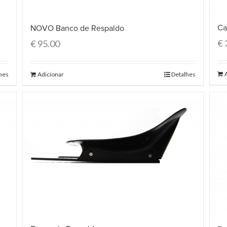
Ca
NOVO Banco de Respaldo
€
€
95.00
hes
Adicionar
Detalhes