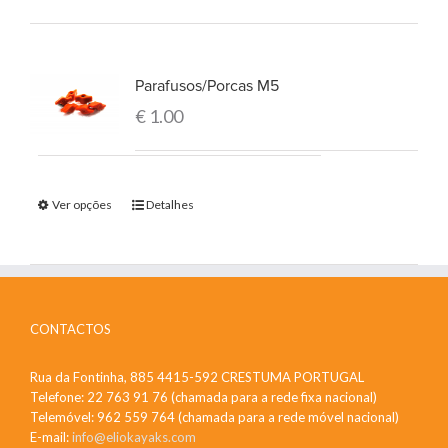
Parafusos/Porcas M5
€
1.00
Ver opções
Detalhes
CONTACTOS
Rua da Fontinha, 885 4415-592 CRESTUMA PORTUGAL
Telefone: 22 763 91 76 (chamada para a rede fixa nacional)
Telemóvel: 962 559 764 (chamada para a rede móvel nacional)
E-mail:
info@eliokayaks.com